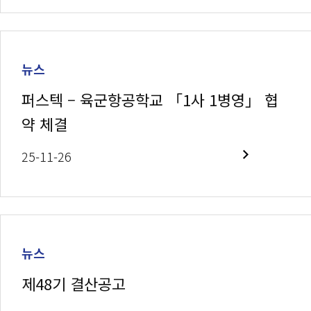
뉴스
퍼스텍 – 육군항공학교 「1사 1병영」 협
약 체결
25-11-26
뉴스
제48기 결산공고