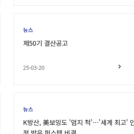
뉴스
제50기 결산공고
25-03-20
뉴스
K방산, 美보잉도 '엄지 척'…'세계 최고' 
정 받은 퍼스텍 비결