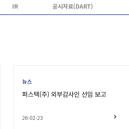
IR
공시자료(DART)
홍보센터
인재채용
뉴스
퍼스텍(주) 외부감사인 선임 보고
26-02-23